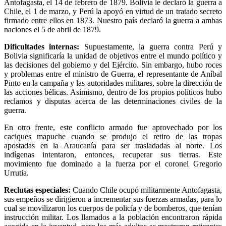
Antofagasta, el 14 de febrero de 1879. Bolivia le declaró la guerra a
Chile, el 1 de marzo, y Perú la apoyó en virtud de un tratado secreto
firmado entre ellos en 1873. Nuestro país declaró la guerra a ambas
naciones el 5 de abril de 1879.
Dificultades internas:
Supuestamente, la guerra contra Perú y
Bolivia significaría la unidad de objetivos entre el mundo político y
las decisiones del gobierno y del Ejército. Sin embargo, hubo roces
y problemas entre el ministro de Guerra, el representante de Aníbal
Pinto en la campaña y las autoridades militares, sobre la dirección de
las acciones bélicas. Asimismo, dentro de los propios políticos hubo
reclamos y disputas acerca de las determinaciones civiles de la
guerra.
En otro frente, este conflicto armado fue aprovechado por los
caciques mapuche cuando se produjo el retiro de las tropas
apostadas en la Araucanía para ser trasladadas al norte. Los
indígenas intentaron, entonces, recuperar sus tierras. Este
movimiento fue dominado a la fuerza por el coronel Gregorio
Urrutia.
Reclutas especiales:
Cuando Chile ocupó militarmente Antofagasta,
sus empeños se dirigieron a incrementar sus fuerzas armadas, para lo
cual se movilizaron los cuerpos de policía y de bomberos, que tenían
instrucción militar. Los llamados a la población encontraron rápida