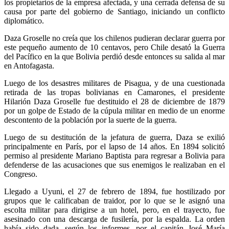
los propietarios de la empresa afectada, y una cerrada defensa de su
causa por parte del gobierno de Santiago, iniciando un conflicto
diplomático.
Daza Groselle no creía que los chilenos pudieran declarar guerra por
este pequeño aumento de 10 centavos, pero Chile desató la Guerra
del Pacífico en la que Bolivia perdió desde entonces su salida al mar
en Antofagasta.
Luego de los desastres militares de Pisagua, y de una cuestionada
retirada de las tropas bolivianas en Camarones, el presidente
Hilarión Daza Groselle fue destituido el 28 de diciembre de 1879
por un golpe de Estado de la cúpula militar en medio de un enorme
descontento de la población por la suerte de la guerra.
Luego de su destitución de la jefatura de guerra, Daza se exilió
principalmente en París, por el lapso de 14 años. En 1894 solicitó
permiso al presidente Mariano Baptista para regresar a Bolivia para
defenderse de las acusaciones que sus enemigos le realizaban en el
Congreso.
Llegado a Uyuni, el 27 de febrero de 1894, fue hostilizado por
grupos que le calificaban de traidor, por lo que se le asignó una
escolta militar para dirigirse a un hotel, pero, en el trayecto, fue
asesinado con una descarga de fusilería, por la espalda. La orden
había sido dada, según los informes, por el capitán José María