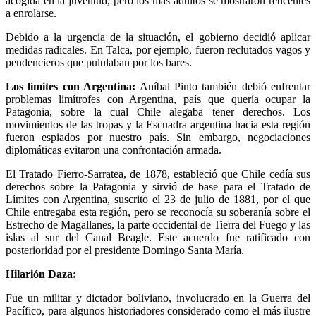
acogida en la juventud, pero los más adultos se mostraron reticentes
a enrolarse.
Debido a la urgencia de la situación, el gobierno decidió aplicar
medidas radicales. En Talca, por ejemplo, fueron reclutados vagos y
pendencieros que pululaban por los bares.
Los límites con Argentina:
Aníbal Pinto también debió enfrentar
problemas limítrofes con Argentina, país que quería ocupar la
Patagonia, sobre la cual Chile alegaba tener derechos. Los
movimientos de las tropas y la Escuadra argentina hacia esta región
fueron espiados por nuestro país. Sin embargo, negociaciones
diplomáticas evitaron una confrontación armada.
El Tratado Fierro-Sarratea, de 1878, estableció que Chile cedía sus
derechos sobre la Patagonia y sirvió de base para el Tratado de
Límites con Argentina, suscrito el 23 de julio de 1881, por el que
Chile entregaba esta región, pero se reconocía su soberanía sobre el
Estrecho de Magallanes, la parte occidental de Tierra del Fuego y las
islas al sur del Canal Beagle. Este acuerdo fue ratificado con
posterioridad por el presidente Domingo Santa María.
Hilarión Daza:
Fue un militar y dictador boliviano, involucrado en la Guerra del
Pacífico, para algunos historiadores considerado como el más ilustre