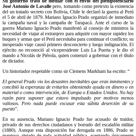
Su gobierno trató de mediar con el envío del plenipotenciario
José Antonio de Lavalle
pero, tomando como pretexto la existencia
del un tratado secreto con Bolivia, Chile le declaró la guerra al Perú
el 5 de abril de 1879. Mariano Ignacio Prado organizó de inmediato
la campaña naval y la campaña de Tarapacá. Ante el curso de la
guerra Mariano Ignacio Prado manifestó al consejo de ministros la
necesidad de viajar al extranjero para adquirir con mayor rapidez los
buques y armas que el Perú necesitaba para continuar el conflicto; su
inesperado viaje causó primero desconcierto y luego indignación. El
ejército no reconoció al vicepresidente Luis La Puerta y le dio el
mando a Nicolás de Piérola, quien comenzó a gobernar con el título
de dictador.
Un historiador respetable como sir Clemens Markham ha escrito: “
El general Prado vio los desastres inevitables que eran inminentes y
concibió la esperanza de evitarlos obteniendo ayuda en dinero o en
material o como intervención, de Europa o Estados Unidos. No hay
razón para suponer que estuvo impulsado por motivos menos
valiosos. Pero nada puede excusar esta súbita deserción de su
puesto
”.
En su ausencia, Mariano Ignacio Prado fue acusado de traidor,
privado de sus derechos ciudadanos y borrado del escalafón militar
(1880). Aunque esta disposición fue derogada en 1886, Prado se
mantuvo alejado de toda actividad pública, aceptando únicamente