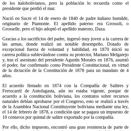
de los italobolivianos, pero la población lo recuerda como el
presidente que perdió el mar.
Nació en Sucre el 14 de enero de 1840 de padre italiano humilde,
originario de Piamonte. El apellido paterno era Grossoli, o
Grosselle, pero el hijo adoptó el apellido materno, Daza.
Gracias a los sacrificios del padre, ingresó muy joven a la carrera de
las armas, donde realizó un notable desempeño. Dotado de
excepcional fuerza de voluntad y habilidad, en 1870 inició su
carrera política sublevándose contra su protector, Mariano Melgarejo
y, tras el asesinato del presidente Agustín Morales en 1876, asumió
el poder, fue confirmado como Presidente Constitucional, en virtud
de la dictación de la Constitución de 1878 para un mandato de 4
años.
El acuerdo firmado en 1874 con la Compañía de Salitres y
Ferrocarril de Antofagasta, aún no estaba vigente, porque de
acuerdo a la constitución boliviana, los contratos sobre recursos
naturales debían aprobarse por el Congreso, esto se realizó a través
de la Asamblea Nacional Constituyente boliviana mediante una ley,
el 14 de febrero de 1878, a condición que se pagara un impuesto de
10 centavos por quintal de salitre exportado por la compañía.
Por ello, dicho impuesto, encontró una gran resistencia de parte de