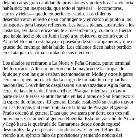
dejando atrás gran cantidad de provisiones y pertrechos. La victoria
había sido tan inesperada, que todo el material —locomotoras,
carros y rieles— quedó en perfecto estado. Los chilenos
desembarcaron el resto de su contingente y enviaron al punto a los
transportes para buscar refuerzos. Las balsas planas, amarradas a los
costados, ayudaron eficazmente al desembarco y, cuando la fuerza
que había hecho pie en Junín llegó a su objetivo, encontró que el
Alto del Hospicio estaba ya en posesión de sus compañeros y que el
grueso del enemigo había huido. Los chilenos dicen haber perdido
en el ataque a la cima la mitad de sus efectivos.
Los aliados se retiraron a La Noria y Peña Grande, punto ter­minal
del ferrocarril. Allí se re­unieron con la mayoría de las tropas de
Iquique y con las que estaban acantonadas en Molle y otros lugares
cercanos, quedando la ciudad a cargo de un batallón de guardias
nacionales. Los chile­nos desplazaron sus avanzadas a Agua Santa,
cerca de la cabeza del ferrocarril de. Pisagua, mientras la mayor
parte de las fuerzas se atrincheraba en las alturas de San Francisco a
la espera de refuer­zos. El general Escala estableció su estado mayor
en Las Pampas y al tener noticia de la toma de Pisagua el general
Prado ordenó al general Daza que avanzara por tierra con tres mil
bolivianos y se uniera al general Buendía. Esta fuerza salió de Arica
y llegó hasta la quebrada de Camarones desde donde regresó
desmoralizada y en pésimas condiciones. El general Buendía,
viendo a su ejército falto de provisiones y teniendo noticia del