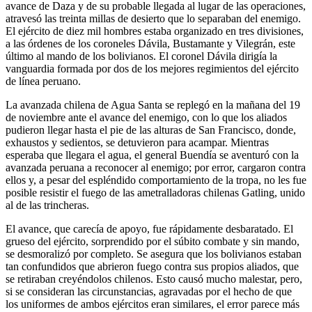
avance de Daza y de su proba­ble llegada al lugar de las opera­ciones,
atravesó las treinta millas de desierto que lo separaban del enemigo.
El ejército de diez mil hombres estaba organizado en tres divisiones,
a las órdenes de los coroneles Dávila, Bustamante y Vilegrán, este
último al mando de los bolivianos. El coronel Dá­vila dirigía la
vanguardia formada por dos de los mejores regimien­tos del ejército
de línea peruano.
La avanzada chilena de Agua Santa se replegó en la mañana del 19
de noviembre ante el avance del enemigo, con lo que los aliados
pudieron llegar hasta el pie de las alturas de San Francisco, donde,
exhaustos y sedientos, se detuvieron para acampar. Mientras
esperaba que llegara el agua, el general Buendía se aventuró con la
avanzada peruana a reconocer al enemigo; por error, cargaron contra
ellos y, a pesar del espléndido comportamiento de la tropa, no les fue
posible resistir el fuego de las ametralladoras chilenas Gatling, unido
al de las trincheras.
El avance, que carecía de apoyo, fue rápidamente desbaratado. El
grueso del ejército, sorprendido por el súbito combate y sin mando,
se desmoralizó por completo. Se asegura que los bolivianos estaban
tan confundidos que abrieron fuego contra sus propios aliados, que
se retiraban creyéndolos chilenos. Esto causó mucho malestar, pero,
si se consideran las circunstancias, agravadas por el hecho de que
los uniformes de ambos ejércitos eran similares, el error parece más