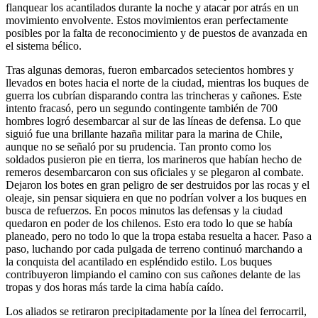
flanquear los acantilados durante la noche y atacar por atrás en un
movimiento envolvente. Estos movimientos eran perfectamente
posibles por la falta de reconocimiento y de puestos de avanzada en
el sistema bélico.
Tras algunas demoras, fueron embarcados setecientos hombres y
llevados en botes hacia el norte de la ciudad, mientras los buques de
guerra los cubrían disparando contra las trincheras y cañones. Este
intento fracasó, pero un segundo contingente también de 700
hombres logró desembarcar al sur de las líneas de defensa. Lo que
siguió fue una brillante hazaña militar para la marina de Chile,
aunque no se señaló por su prudencia. Tan pronto como los
soldados pusieron pie en tierra, los marineros que habían hecho de
remeros desembarcaron con sus oficiales y se plegaron al combate.
Dejaron los botes en gran peligro de ser destruidos por las rocas y el
oleaje, sin pensar siquiera en que no podrían volver a los buques en
busca de refuerzos. En pocos minutos las defensas y la ciudad
quedaron en poder de los chilenos. Esto era todo lo que se había
planeado, pero no todo lo que la tropa estaba resuelta a hacer. Paso a
paso, luchando por cada pulgada de terreno continuó marchando a
la conquista del acantilado en espléndido estilo. Los buques
contribuyeron limpiando el camino con sus cañones delante de las
tropas y dos horas más tarde la cima había caído.
Los aliados se retiraron precipitadamente por la línea del ferrocarril,