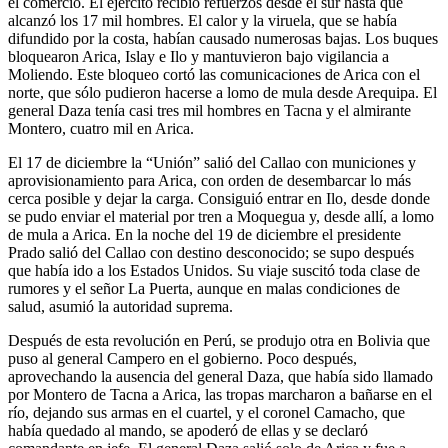
el comercio. El ejército recibió refuerzos desde el sur hasta que
alcanzó los 17 mil hombres. El calor y la viruela, que se había
difundido por la costa, habían causado numerosas bajas. Los buques
bloquearon Arica, Islay e Ilo y mantuvieron bajo vigilancia a
Moliendo. Este bloqueo cortó las comunicaciones de Arica con el
norte, que sólo pudieron hacerse a lomo de mula desde Arequipa. El
general Daza tenía casi tres mil hombres en Tacna y el almirante
Montero, cuatro mil en Arica.
El 17 de diciembre la “Unión” salió del Callao con municiones y
aprovisionamiento para Arica, con orden de desembarcar lo más
cerca posible y dejar la carga. Consiguió entrar en Ilo, desde donde
se pudo enviar el material por tren a Moquegua y, desde allí, a lomo
de mula a Arica. En la noche del 19 de diciembre el presidente
Prado salió del Callao con destino desconocido; se supo después
que había ido a los Estados Unidos. Su viaje suscitó toda clase de
rumores y el señor La Puerta, aunque en malas condiciones de
salud, asumió la autoridad suprema.
Después de esta revolución en Perú, se produjo otra en Bolivia que
puso al general Campero en el gobierno. Poco después,
aprovechando la ausencia del general Daza, que había sido llamado
por Montero de Tacna a Arica, las tropas marcharon a bañarse en el
río, dejando sus armas en el cuartel, y el coronel Camacho, que
había quedado al mando, se apoderó de ellas y se declaró