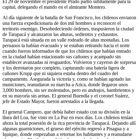
El 29 de noviembre el presidente Prado partió súbitamente para la
capital, delegando el mando en el almirante Montero.
Al día siguiente de la batalla de San Francisco, los chilenos enviaron
una fuerza expedicionaria de dos mil hombres a reconocer el
territorio enemigo. Desobedeciendo órdenes, traspusieron la ciudad
de Tarapacá y alcanzaron las alturas, sedientos y exhaustos.
Tarapacá está situada en un valle rodeado de altas montañas. Los
peruanos la habían evacuado y se estaban retirando hacia el norte
cuando fueron informados de que los chilenos que habían entrado
en la ciudad habían estacionado sus cañones y acampado sin
establecer avanzadas ni resguardos. Volvieron y cayeron de sorpresa
y los derrotaron por completo, capturando una batería ligera de
cañones Krupp que ni siquiera estaba dentro del cuadro del
campamento. Asegurada la victoria y, como se habían agotado las
municiones, reanudaron su marcha a Arica, donde llegaron unos
3,000 hombres, sin ser molestados, pero en andrajos, hambrientos y
en su mayoría sin armas. El general Buendía y el coronel Suárez,
jefe de Estado Mayor, fueron arrestados a la llegada.
El general Campero, que debía haber estado con su división en la
línea del Loa, fue visto en La Paz en esos días. Los chilenos tenían
ahora la total posesión de la rica provincia de Tarapacá. Dejando allí
algunas guarniciones, el grueso del ejército regresó a Pisagua y a
Iquique, donde empezaban a retornar los habitantes y a reanudarse