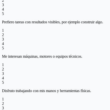
2
3
4
5
Prefiero tareas con resultados visibles, por ejemplo construir algo.
1
2
3
4
5
Me interesan máquinas, motores o equipos técnicos.
1
2
3
4
5
Disfruto trabajando con mis manos y herramientas físicas.
1
2
3