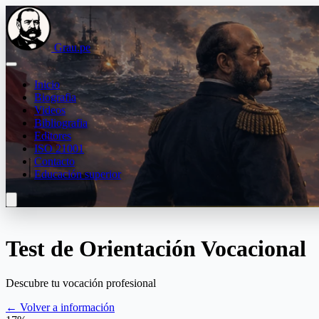
Grau.pe
Inicio
Biografia
Videos
Bibliografia
Editores
ISO 21001
Contacto
Educación superior
Test de Orientación Vocacional
Descubre tu vocación profesional
← Volver a información