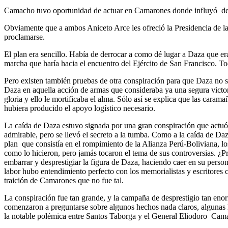
Camacho tuvo oportunidad de actuar en Camarones donde influyó deci
Obviamente que a ambos Aniceto Arce les ofreció la Presidencia de l
proclamarse.
El plan era sencillo. Había de derrocar a como dé lugar a Daza que er
marcha que haría hacia el encuentro del Ejército de San Francisco. 
Pero existen también pruebas de otra conspiración para que Daza no se
Daza en aquella acción de armas que consideraba ya una segura victo
gloria y ello le mortificaba el alma. Sólo así se explica que las caram
hubiera producido el apoyo logístico necesario.
La caída de Daza estuvo signada por una gran conspiración que actu
admirable, pero se llevó el secreto a la tumba. Como a la caída de 
plan que consistía en el rompimiento de la Alianza Perú-Boliviana, l
como lo hicieron, pero jamás tocaron el tema de sus controversias. ¿P
embarrar y desprestigiar la figura de Daza, haciendo caer en su person
labor hubo entendimiento perfecto con los memorialistas y escritores 
traición de Camarones que no fue tal.
La conspiración fue tan grande, y la campaña de desprestigio tan eno
comenzaron a preguntarse sobre algunos hechos nada claros, algunas l
la notable polémica entre Santos Taborga y el General Eliodoro Camac