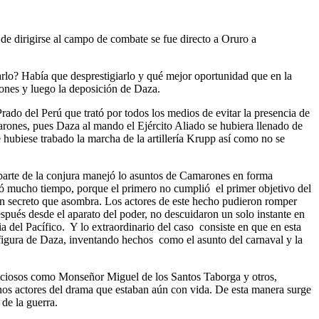
e dirigirse al campo de combate se fue directo a Oruro a
arlo? Había que desprestigiarlo y qué mejor oportunidad que en la
ones y luego la deposición de Daza.
rado del Perú que trató por todos los medios de evitar la presencia de
rones, pues Daza al mando el Ejército Aliado se hubiera llenado de
e hubiese trabado la marcha de la artillería Krupp así como no se
parte de la conjura manejó lo asuntos de Camarones en forma
ró mucho tiempo, porque el primero no cumplió el primer objetivo del
un secreto que asombra. Los actores de este hecho pudieron romper
spués desde el aparato del poder, no descuidaron un solo instante en
a del Pacífico. Y lo extraordinario del caso consiste en que en esta
a figura de Daza, inventando hechos como el asunto del carnaval y la
acuciosos como Monseñor Miguel de los Santos Taborga y otros,
nos actores del drama que estaban aún con vida. De esta manera surge
de la guerra.