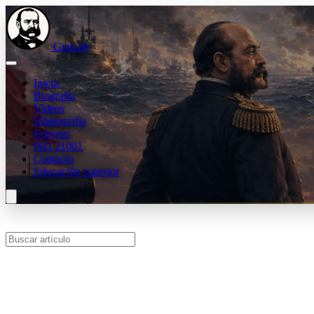
Grau.pe
Inicio
Biografia
Videos
Bibliografia
Editores
ISO 21001
Contacto
Educación superior