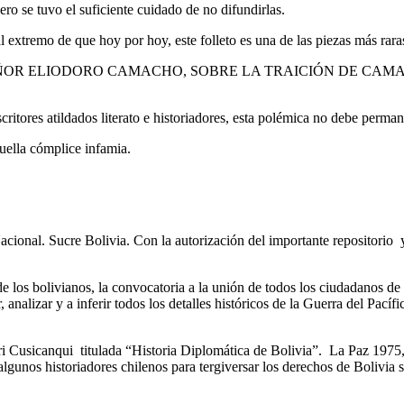
ro se tuvo el suficiente cuidado de no difundirlas.
al extremo de que hoy por hoy, este folleto es una de las piezas más raras
OR ELIODORO CAMACHO, SOBRE LA TRAICIÓN DE CAMARONES. Po
critores atildados literato e historiadores, esta polémica no debe perma
quella cómplice infamia.
Nacional. Sucre Bolivia. Con la autorización del importante repositorio
olivianos, la convocatoria a la unión de todos los ciudadanos de la 
, analizar y a inferir todos los detalles históricos de la Guerra del Pací
ari Cusicanqui titulada “Historia Diplomática de Bolivia”. La Paz 197
lgunos historiadores chilenos para tergiversar los derechos de Bolivia 