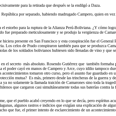
sivamente para la retirada que después se la endilgó a Daza.
a República por separado, habiendo madrugado Campero, quien en vez d
a el estorbo para la ruptura de la Alianza Perú-Boliviana. ¿Y cómo logr
Todo fue preparado meticulosamente y se produjo la vergüenza de Camar
 hiciera presente en San Francisco y esta conspiración fue el General P
ria. Los celos de Prado conspiraron también para que se produzca Cama
añolas de los soldados bolivianos hubiesen sido llenadas de vino y que s
ó en el secreto más absoluto. Rosendo Gutiérrez que también formaba 
Daza el poder cayó en manos de Campero y Arce, cuyo idilio tampoco du
os acontecimientos tomaron otro curso, pero el asunto fue guardado en 
rotección mutua? Es más, primero desde las trincheras de la guerra y de
a ya no solamente la llamada traición de Camarones sino toda la tragedi
chilenos que cargaron casi simultáneamente todas sus baterías contra l
rme, que el pueblo acabó creyendo en lo que se decía, pero espíritus 
agunas, algunos rastros e indicios que exigían una explicación de algu
ho que fue, el primer intento de esclarecimiento de un acontecimiento 