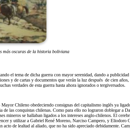
 más oscuras de la historia boliviana
tratando el tema de dicha guerra con mayor serenidad, dando a publicid
caciones y de cartas y documentos que verán la luz después de cien años
uchas verdades de esta guerra hasta ahora ignorados o tergiversados.
Mayor Chileno obedeciendo consignas del capitalismo inglés ya ligado a 
dia de las conquistas chilenas. Como para ello no lograron doblegar a D
 mineros se hallaban ligados a los intereses anglo-chilenos. El cerebr
encer y utilizar a Gabriel René Moreno, Narciso Campero, y Eliodoro C
n acto de lealtad al aliado, que no ha sido apreciado debidamente. Cam