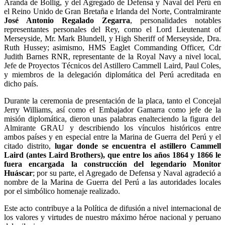
Aranda de Bollig, y del Agregado de Defensa y Naval del Perú en
el Reino Unido de Gran Bretaña e Irlanda del Norte, Contralmirante
José Antonio Regalado Zegarra
, personalidades notables
representantes personales del Rey, como el Lord Lieutenant of
Merseyside, Mr. Mark Blundell, y High Sheriff of Merseyside, Dra.
Ruth Hussey; asimismo, HMS Eaglet Commanding Officer, Cdr
Judith Barnes RNR, representante de la Royal Navy a nivel local,
Jefe de Proyectos Técnicos del Astillero Cammell Laird, Paul Coles,
y miembros de la delegación diplomática del Perú acreditada en
dicho país.
Durante la ceremonia de presentación de la placa, tanto el Concejal
Jerry Williams, así como el Embajador Gamarra como jefe de la
misión diplomática, dieron unas palabras enalteciendo la figura del
Almirante GRAU y describiendo los vínculos históricos entre
ambos países y en especial entre la Marina de Guerra del Perú y el
citado distrito,
lugar donde se encuentra el astillero Cammell
Laird (antes Laird Brothers), que entre los años 1864 y 1866 le
fuera encargada la construcción del legendario Monitor
Huáscar
; por su parte, el Agregado de Defensa y Naval agradeció a
nombre de la Marina de Guerra del Perú a las autoridades locales
por el simbólico homenaje realizado.
Este acto contribuye a la Política de difusión a nivel internacional de
los valores y virtudes de nuestro máximo héroe nacional y peruano